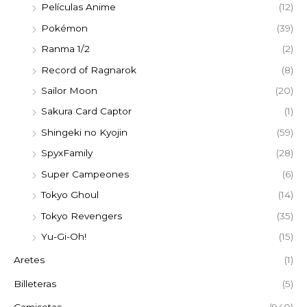
Películas Anime
(12)
Pokémon
(39)
Ranma 1/2
(2)
Record of Ragnarok
(8)
Sailor Moon
(20)
Sakura Card Captor
(1)
Shingeki no Kyojin
(59)
SpyxFamily
(28)
Super Campeones
(6)
Tokyo Ghoul
(14)
Tokyo Revengers
(35)
Yu-Gi-Oh!
(15)
Aretes
(1)
Billeteras
(5)