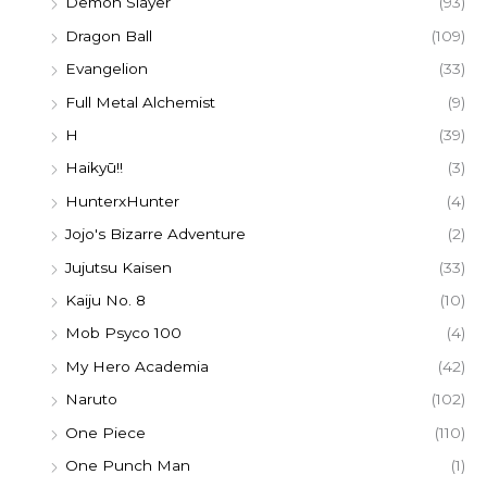
Demon Slayer
(93)
Dragon Ball
(109)
Evangelion
(33)
Full Metal Alchemist
(9)
H
(39)
Haikyū!!
(3)
HunterxHunter
(4)
Jojo's Bizarre Adventure
(2)
Jujutsu Kaisen
(33)
Kaiju No. 8
(10)
Mob Psyco 100
(4)
My Hero Academia
(42)
Naruto
(102)
One Piece
(110)
One Punch Man
(1)