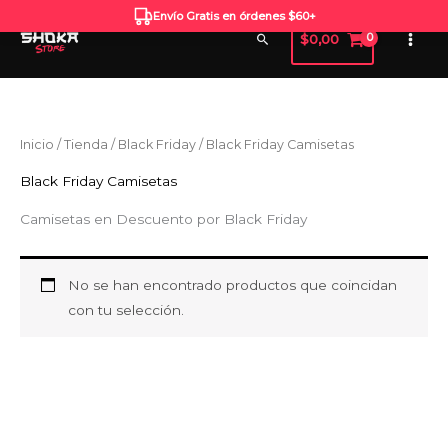
Ir
Envío Gratis en órdenes $60+
al
Buscar
$
0,00
contenido
Inicio
/
Tienda
/
Black Friday
/ Black Friday Camisetas
Black Friday Camisetas
Camisetas en Descuento por Black Friday
No se han encontrado productos que coincidan
con tu selección.