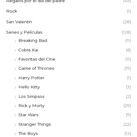
Regalos por el día del padre
(49)
Rock
(1)
San Valentín
(28)
Series y Películas
(128)
Breaking Bad
(11)
Cobra Kai
(6)
Favoritas del Cine
(11)
Game of Thrones
(19)
Harry Potter
(1)
Hello Kitty
(3)
Los Simpsos
(2)
Rick y Morty
(29)
Star Wars
(9)
Stranger Things
(22)
The Boys
(12)