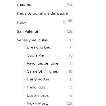
madres
(42)
Regalos por el día del padre
(49)
Rock
(1)
San Valentín
(28)
Series y Películas
(128)
Breaking Bad
(11)
Cobra Kai
(6)
Favoritas del Cine
(11)
Game of Thrones
(19)
Harry Potter
(1)
Hello Kitty
(3)
Los Simpsos
(2)
Rick y Morty
(29)