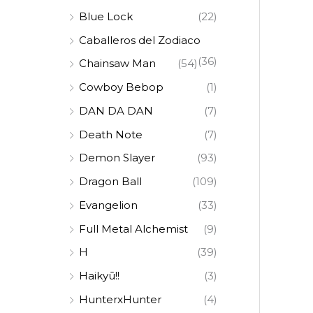
Blue Lock
(22)
Caballeros del Zodiaco
(36)
Chainsaw Man
(54)
Cowboy Bebop
(1)
DAN DA DAN
(7)
Death Note
(7)
Demon Slayer
(93)
Dragon Ball
(109)
Evangelion
(33)
Full Metal Alchemist
(9)
H
(39)
Haikyū!!
(3)
HunterxHunter
(4)