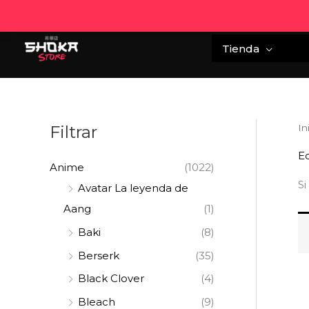
Ir
al
contenido
Tienda
Filtrar
In
Ed
Anime
(1022)
Si
Avatar La leyenda de
Aang
(1)
Baki
(8)
Berserk
(35)
Black Clover
(4)
Bleach
(9)