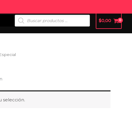
Ecuador
Hoodies Personalizadas en Ecuador
Mi Cuenta
Búsqueda
$
0,00
De
Productos
Especial
en
 selección.