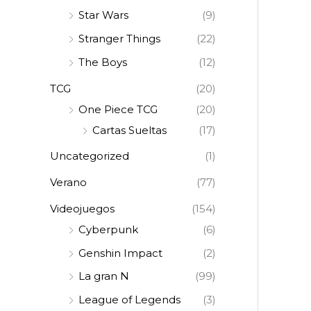
Star Wars
(9)
Stranger Things
(22)
The Boys
(12)
TCG
(20)
One Piece TCG
(20)
Cartas Sueltas
(17)
Uncategorized
(1)
Verano
(77)
Videojuegos
(154)
Cyberpunk
(6)
Genshin Impact
(2)
La gran N
(99)
League of Legends
(3)