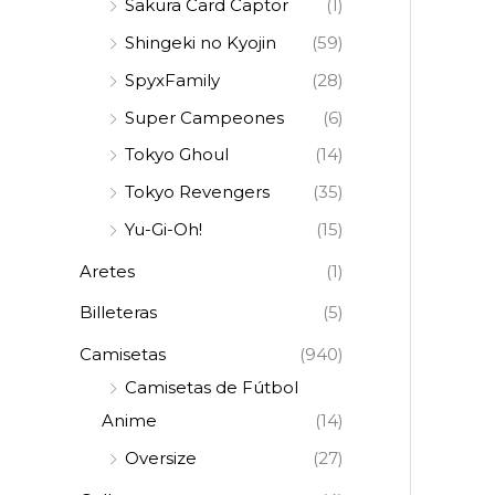
Sakura Card Captor
(1)
Shingeki no Kyojin
(59)
SpyxFamily
(28)
Super Campeones
(6)
Tokyo Ghoul
(14)
Tokyo Revengers
(35)
Yu-Gi-Oh!
(15)
Aretes
(1)
Billeteras
(5)
Camisetas
(940)
Camisetas de Fútbol
Anime
(14)
Oversize
(27)