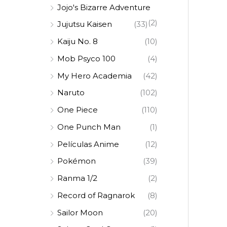
Jojo's Bizarre Adventure
(2)
Jujutsu Kaisen
(33)
Kaiju No. 8
(10)
Mob Psyco 100
(4)
My Hero Academia
(42)
Naruto
(102)
One Piece
(110)
One Punch Man
(1)
Películas Anime
(12)
Pokémon
(39)
Ranma 1/2
(2)
Record of Ragnarok
(8)
Sailor Moon
(20)