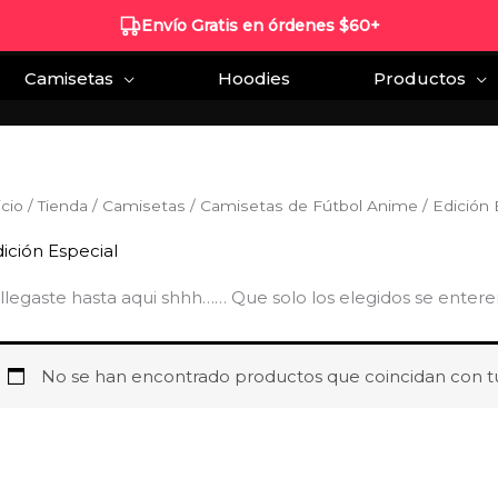
Tazas personalizadas en Ecuador
Camisetas Personalizadas en 
Envío Gratis en órdenes $60+
Camisetas
Hoodies
Productos
icio
/
Tienda
/
Camisetas
/
Camisetas de Fútbol Anime
/ Edición 
ición Especial
 llegaste hasta aqui shhh…… Que solo los elegidos se enter
No se han encontrado productos que coincidan con tu